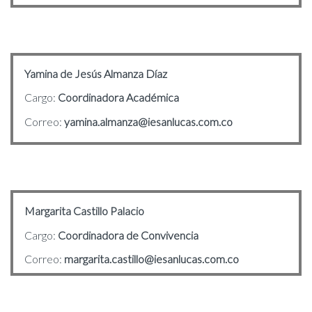
Yamina de Jesús Almanza Díaz
Cargo:
Coordinadora Académica
Correo:
yamina.almanza@iesanlucas.com.co
Margarita Castillo Palacio
Cargo:
Coordinadora de Convivencia
Correo:
margarita.castillo@iesanlucas.com.co