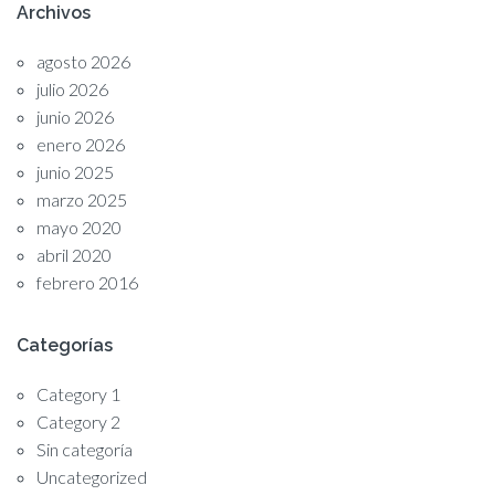
Archivos
agosto 2026
julio 2026
junio 2026
enero 2026
junio 2025
marzo 2025
mayo 2020
abril 2020
febrero 2016
Categorías
Category 1
Category 2
Sin categoría
Uncategorized