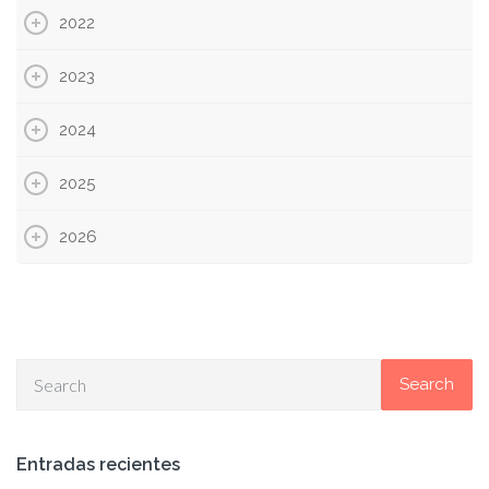
2022
2023
2024
2025
2026
Search
Entradas recientes