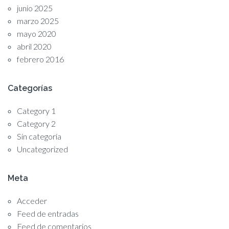
junio 2025
marzo 2025
mayo 2020
abril 2020
febrero 2016
Categorías
Category 1
Category 2
Sin categoría
Uncategorized
Meta
Acceder
Feed de entradas
Feed de comentarios