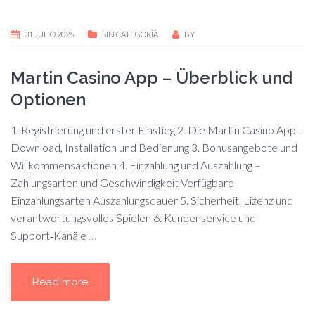
31 JULIO 2026
SIN CATEGORÍA
BY
Martin Casino App – Überblick und
Optionen
1. Registrierung und erster Einstieg 2. Die Martin Casino App –
Download, Installation und Bedienung 3. Bonusangebote und
Willkommensaktionen 4. Einzahlung und Auszahlung –
Zahlungsarten und Geschwindigkeit Verfügbare
Einzahlungsarten Auszahlungsdauer 5. Sicherheit, Lizenz und
verantwortungsvolles Spielen 6. Kundenservice und
Support‑Kanäle
…
Read more