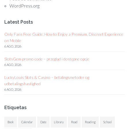
WordPress.org
Latest Posts
Only Fans Feee Guide: How to Enjoy a Premium, Discreet Experience
on Mobile
6 AGO, 2026
SlotsGem promo code – przegląd i dostępne opcje
6 AGO, 2026
LuckyLouis Slots & Casino – betalingsmetoder og
udbetalingshastighed
6 AGO, 2026
Etiquetas
Book
Calendar
Date
Library
Read
Reading
School