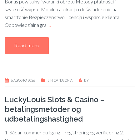
Bonus powitalny i warunki obrotu Metody płatności i
szybkość wypłat Mobilna aplikacja i doświadczenie na
smartfonie Bezpieczeństwo, licencja i wsparcie klienta
Odpowiedzialna gra
…
Read more
6 AGOSTO 2026
SIN CATEGORÍA
BY
LuckyLouis Slots & Casino –
betalingsmetoder og
udbetalingshastighed
1. Sådan kommer du i gang – registrering og verificering 2.