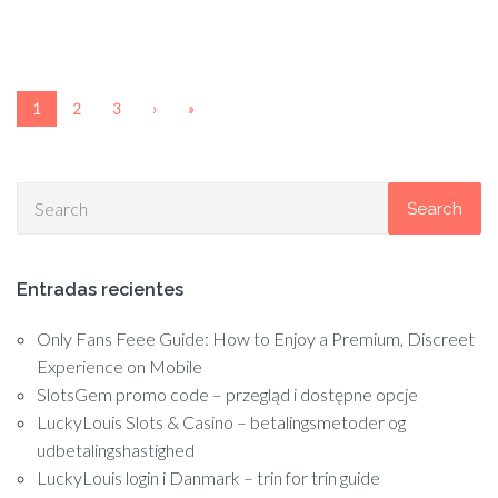
1
2
3
›
»
Search
Entradas recientes
Only Fans Feee Guide: How to Enjoy a Premium, Discreet
Experience on Mobile
SlotsGem promo code – przegląd i dostępne opcje
LuckyLouis Slots & Casino – betalingsmetoder og
udbetalingshastighed
LuckyLouis login i Danmark – trin for trin guide