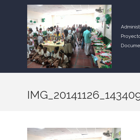
Administ
Proyecto
Docume
IMG_20141126_14340