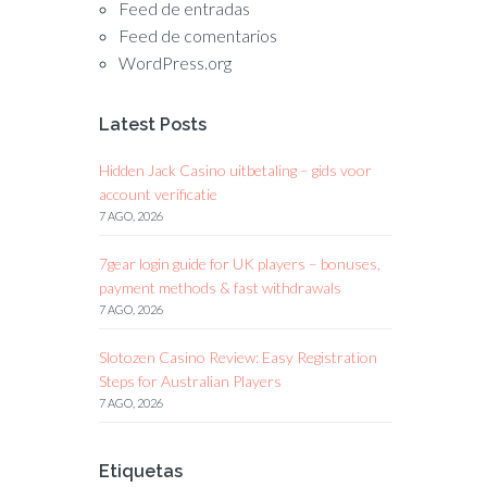
Feed de entradas
Feed de comentarios
WordPress.org
Latest Posts
Hidden Jack Casino uitbetaling – gids voor
account verificatie
7 AGO, 2026
7gear login guide for UK players – bonuses,
payment methods & fast withdrawals
7 AGO, 2026
Slotozen Casino Review: Easy Registration
Steps for Australian Players
7 AGO, 2026
Etiquetas