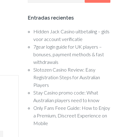
Entradas recientes
Hidden Jack Casino uitbetaling – gids
voor account verificatie
7gear login guide for UK players –
bonuses, payment methods & fast
withdrawals
Slotozen Casino Review: Easy
Registration Steps for Australian
Players
Stay Casino promo code: What
Australian players need to know
Only Fans Feee Guide: How to Enjoy
a Premium, Discreet Experience on
Mobile