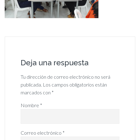
Deja una respuesta
Tu dirección de correo electrónico no será
publicada.
Los campos obligatorios están
marcados con
*
Nombre
*
Correo electrónico
*