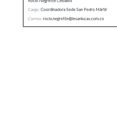
Rocio Negrette Ceballos
Cargo:
Coordinadora Sede San Pedro Mártir
Correo:
rocio.negrette@iesanlucas.com.co