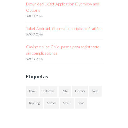
Download 1xBet Application Overview and
Options
8 AGO, 2026
1xbet Android : étapes d’inscription détaillées
8 AGO, 2026
Casino online Chile: pasos para registrarte
sin complicaciones
8 AGO, 2026
Etiquetas
Book
Calendar
Date
Library
Read
Reading
School
Smart
Year