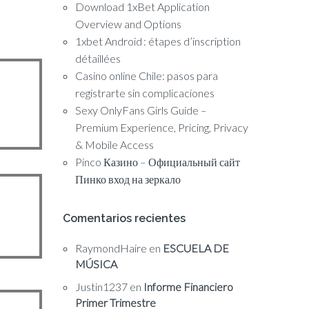
Download 1xBet Application
Overview and Options
1xbet Android : étapes d’inscription
détaillées
Casino online Chile: pasos para
registrarte sin complicaciones
Sexy OnlyFans Girls Guide –
Premium Experience, Pricing, Privacy
& Mobile Access
Pinco Казино – Официальный сайт
Пинко вход на зеркало
Comentarios recientes
RaymondHaire
en
ESCUELA DE
MÚSICA
Justin1237
en
Informe Financiero
Primer Trimestre