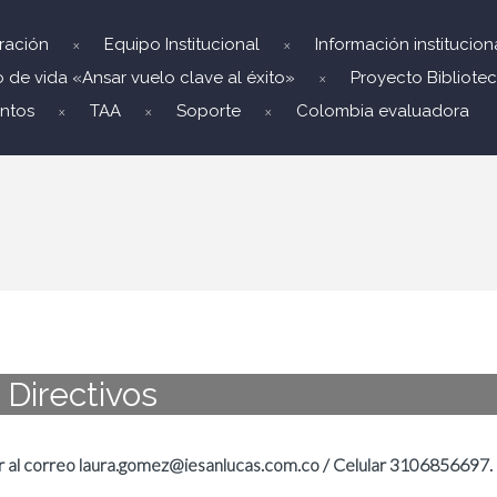
ración
Equipo Institucional
Información institucion
 de vida «Ansar vuelo clave al éxito»
Proyecto Bibliotec
ntos
TAA
Soporte
Colombia evaluadora
Directivos
car al correo laura.gomez@iesanlucas.com.co / Celular 3106856697.